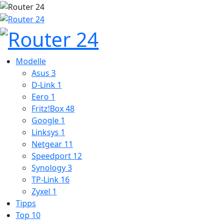
Modelle
Asus
3
D-Link
1
Eero
1
Fritz!Box
48
Google
1
Linksys
1
Netgear
11
Speedport
12
Synology
3
TP-Link
16
Zyxel
1
Tipps
Top 10