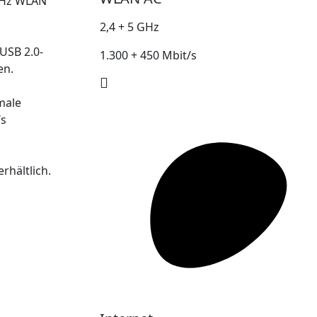
 GHz WLAN
2,4 + 5 GHz
USB 2.0-
1.300 + 450 Mbit/s
en.
male
/s
rhältlich.