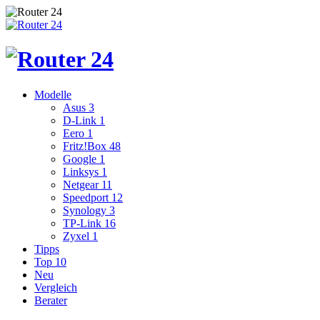
Modelle
Asus
3
D-Link
1
Eero
1
Fritz!Box
48
Google
1
Linksys
1
Netgear
11
Speedport
12
Synology
3
TP-Link
16
Zyxel
1
Tipps
Top 10
Neu
Vergleich
Berater