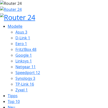
Modelle
Asus
3
D-Link
1
Eero
1
Fritz!Box
48
Google
1
Linksys
1
Netgear
11
Speedport
12
Synology
3
TP-Link
16
Zyxel
1
Tipps
Top 10
Neu