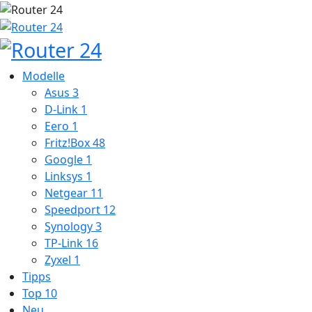
Modelle
Asus
3
D-Link
1
Eero
1
Fritz!Box
48
Google
1
Linksys
1
Netgear
11
Speedport
12
Synology
3
TP-Link
16
Zyxel
1
Tipps
Top 10
Neu